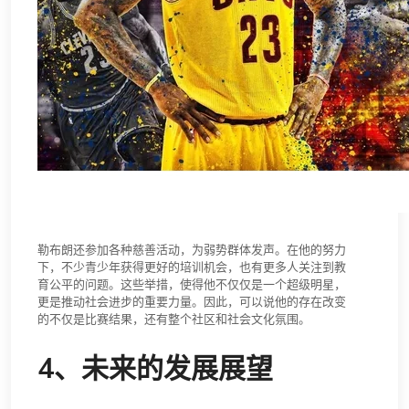
勒布朗还参加各种慈善活动，为弱势群体发声。在他的努力
下，不少青少年获得更好的培训机会，也有更多人关注到教
育公平的问题。这些举措，使得他不仅仅是一个超级明星，
更是推动社会进步的重要力量。因此，可以说他的存在改变
的不仅是比赛结果，还有整个社区和社会文化氛围。
4、未来的发展展望