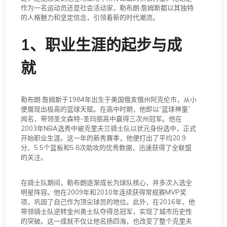
作为一名运动员还是社会活动家，勒布朗·詹姆斯都以其独特
的人格魅力和坚定信念，引领着新的时代潮流。
1、职业生涯的起步与成
就
勒布朗·詹姆斯于1984年出生于美国俄亥俄州阿克伦市，从小
便展现出极高的篮球天赋。在高中时期，他即以“篮球神童”
闻名，带领圣文森特-圣玛丽高中赢得三次州冠军。他在
2003年NBA选秀中被克里夫兰骑士队以状元身份选中，正式
开始职业生涯。这一年的新秀赛季，他便打出了平均20.9
分、5.5个篮板和5.8次助攻的优秀数据，迅速获得了全联盟
的关注。
在骑士队期间，勒布朗逐渐成长为球队核心，并多次入选全
明星阵容。他在2009年和2010年连续获得常规赛MVP奖
项，巩固了自己作为顶尖球员的地位。此外，在2016年，他
带领骑士队逆转金州勇士队夺得总冠军，实现了城市历史性
的突破。这一成就不仅让他名扬四海，也改变了整个克里夫