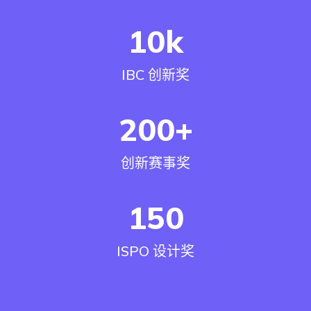
10
k
IBC 创新奖
200
+
创新赛事奖
150
ISPO 设计奖