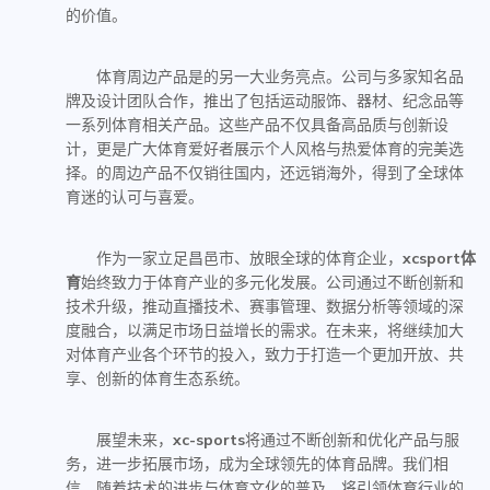
的价值。
体育周边产品是的另一大业务亮点。公司与多家知名品
牌及设计团队合作，推出了包括运动服饰、器材、纪念品等
一系列体育相关产品。这些产品不仅具备高品质与创新设
计，更是广大体育爱好者展示个人风格与热爱体育的完美选
择。的周边产品不仅销往国内，还远销海外，得到了全球体
育迷的认可与喜爱。
作为一家立足昌邑市、放眼全球的体育企业，
xcsport体
育
始终致力于体育产业的多元化发展。公司通过不断创新和
技术升级，推动直播技术、赛事管理、数据分析等领域的深
度融合，以满足市场日益增长的需求。在未来，将继续加大
对体育产业各个环节的投入，致力于打造一个更加开放、共
享、创新的体育生态系统。
展望未来，
xc-sports
将通过不断创新和优化产品与服
务，进一步拓展市场，成为全球领先的体育品牌。我们相
信，随着技术的进步与体育文化的普及，将引领体育行业的