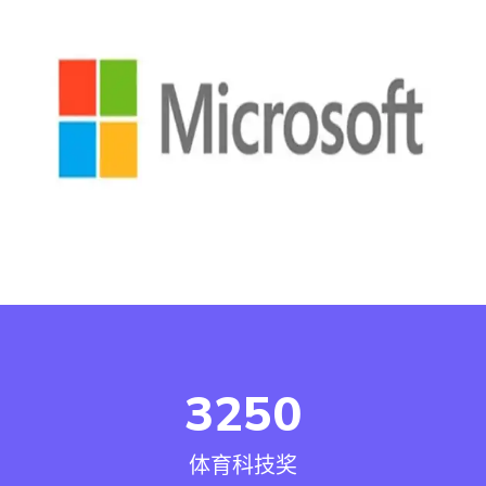
3250
体育科技奖