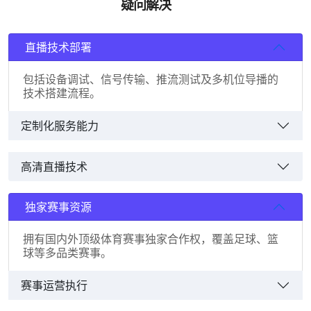
疑问解决
直播技术部署
包括设备调试、信号传输、推流测试及多机位导播的
技术搭建流程。
定制化服务能力
高清直播技术
独家赛事资源
拥有国内外顶级体育赛事独家合作权，覆盖足球、篮
球等多品类赛事。
赛事运营执行