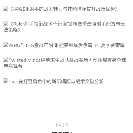
搭配提升战场优势》
《Ruler射手领衔战术革新 解锁新
赛季最强射手配置与玩法策略》
WBG与TES激战正酣 谁能笑到最
后争霸LPL夏季赛荣耀
Twisted Minds绝地求生战队鏖战
赛场再创辉煌震撼全球电竞舞台
Tian在打野角色中的崭新崛起与战
术突破分析
FAQ'S