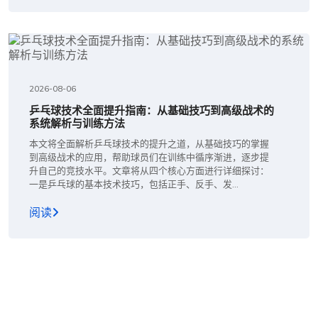
2026-08-06
乒乓球技术全面提升指南：从基础技巧到高级战术的
系统解析与训练方法
本文将全面解析乒乓球技术的提升之道，从基础技巧的掌握
到高级战术的应用，帮助球员们在训练中循序渐进，逐步提
升自己的竞技水平。文章将从四个核心方面进行详细探讨：
一是乒乓球的基本技术技巧，包括正手、反手、发...
阅读