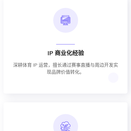
IP 商业化经验
深耕体育 IP 运营，擅长通过赛事直播与周边开发实
现品牌价值转化。